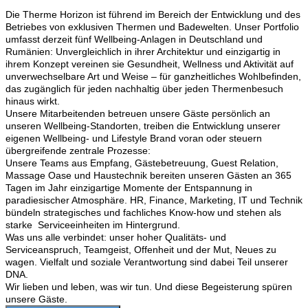
Die Therme Horizon ist führend im Bereich der Entwicklung und des
Betriebes von exklusiven Thermen und Badewelten. Unser Portfolio
umfasst derzeit fünf Wellbeing-Anlagen in Deutschland und
Rumänien: Unvergleichlich in ihrer Architektur und einzigartig in
ihrem Konzept vereinen sie Gesundheit, Wellness und Aktivität auf
unverwechselbare Art und Weise – für ganzheitliches Wohlbefinden,
das zugänglich für jeden nachhaltig über jeden Thermenbesuch
hinaus wirkt.
Unsere Mitarbeitenden betreuen unsere Gäste persönlich an
unseren Wellbeing-Standorten, treiben die Entwicklung unserer
eigenen Wellbeing- und Lifestyle Brand voran oder steuern
übergreifende zentrale Prozesse:
Unsere Teams aus Empfang, Gästebetreuung, Guest Relation,
Massage Oase und Haustechnik bereiten unseren Gästen an 365
Tagen im Jahr einzigartige Momente der Entspannung in
paradiesischer Atmosphäre. HR, Finance, Marketing, IT und Technik
bündeln strategisches und fachliches Know-how und stehen als
starke Serviceeinheiten im Hintergrund.
Was uns alle verbindet: unser hoher Qualitäts- und
Serviceanspruch, Teamgeist, Offenheit und der Mut, Neues zu
wagen. Vielfalt und soziale Verantwortung sind dabei Teil unserer
DNA.
Wir lieben und leben, was wir tun. Und diese Begeisterung spüren
unsere Gäste.