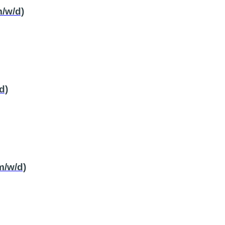
/w/d)
d)
m/w/d)