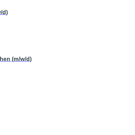
/d)
chen (m/w/d)