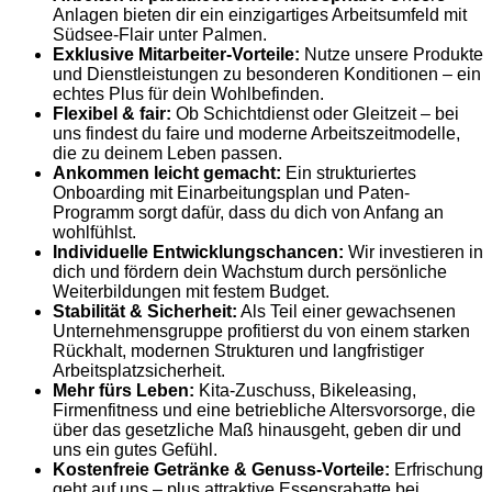
Anlagen bieten dir ein einzigartiges Arbeitsumfeld mit
Südsee-Flair unter Palmen.
Exklusive Mitarbeiter-Vorteile:
Nutze unsere Produkte
und Dienstleistungen zu besonderen Konditionen – ein
echtes Plus für dein Wohlbefinden.
Flexibel & fair:
Ob Schichtdienst oder Gleitzeit – bei
uns findest du faire und moderne Arbeitszeitmodelle,
die zu deinem Leben passen.
Ankommen leicht gemacht:
Ein strukturiertes
Onboarding mit Einarbeitungsplan und Paten-
Programm sorgt dafür, dass du dich von Anfang an
wohlfühlst.
Individuelle Entwicklungschancen:
Wir investieren in
dich und fördern dein Wachstum durch persönliche
Weiterbildungen mit festem Budget.
Stabilität & Sicherheit:
Als Teil einer gewachsenen
Unternehmensgruppe profitierst du von einem starken
Rückhalt, modernen Strukturen und langfristiger
Arbeitsplatzsicherheit.
Mehr fürs Leben:
Kita-Zuschuss, Bikeleasing,
Firmenfitness und eine betriebliche Altersvorsorge, die
über das gesetzliche Maß hinausgeht, geben dir und
uns ein gutes Gefühl.
Kostenfreie Getränke & Genuss-Vorteile:
Erfrischung
geht auf uns – plus attraktive Essensrabatte bei