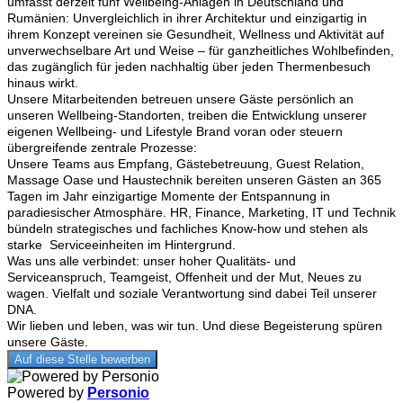
umfasst derzeit fünf Wellbeing-Anlagen in Deutschland und
Rumänien: Unvergleichlich in ihrer Architektur und einzigartig in
ihrem Konzept vereinen sie Gesundheit, Wellness und Aktivität auf
unverwechselbare Art und Weise – für ganzheitliches Wohlbefinden,
das zugänglich für jeden nachhaltig über jeden Thermenbesuch
hinaus wirkt.
Unsere Mitarbeitenden betreuen unsere Gäste persönlich an
unseren Wellbeing-Standorten, treiben die Entwicklung unserer
eigenen Wellbeing- und Lifestyle Brand voran oder steuern
übergreifende zentrale Prozesse:
Unsere Teams aus Empfang, Gästebetreuung, Guest Relation,
Massage Oase und Haustechnik bereiten unseren Gästen an 365
Tagen im Jahr einzigartige Momente der Entspannung in
paradiesischer Atmosphäre. HR, Finance, Marketing, IT und Technik
bündeln strategisches und fachliches Know-how und stehen als
starke Serviceeinheiten im Hintergrund.
Was uns alle verbindet: unser hoher Qualitäts- und
Serviceanspruch, Teamgeist, Offenheit und der Mut, Neues zu
wagen. Vielfalt und soziale Verantwortung sind dabei Teil unserer
DNA.
Wir lieben und leben, was wir tun. Und diese Begeisterung spüren
unsere Gäste.
Auf diese Stelle bewerben
Powered by
Personio