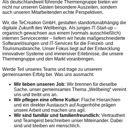
Als deutschlandweit führende Thermengruppe bieten wir
nicht nur unseren Gästen besondere Auszeiten, sondern
auch unseren Mitarbeitenden echte Perspektiven.
Wir, die TeCreation GmbH, gestalten standortunabhängig die
digitale Zukunft des Wellbeings.
Als junges IT-Start-up –
organisch gewachsen aus einem (vormals ausschließlich)
internen Servicecenter – liefern wir heute maßgeschneiderte
Softwarelösungen und IT-Services für die Freizeit- und
Tourismusbranche. Unser Fokus liegt auf der Entwicklung
innovativer Systeme und immersiver Erlebnisse, die unsere
Thermengruppe und den Markt voranbringen.
Werde Teil unseres Teams und trage zu unserem
gemeinsamen Erfolg bei. Was uns ausmacht:
Wir lieben unseren Job:
Wir brennen für dieselbe
Sache, unser gemeinsames Thema „Wellbeing“ vereint
uns und treibt uns an.
Wir pflegen eine offene Kultur:
Flache Hierarchien
und ein direkter Austausch auf Augenhöhe prägen
unsere Arbeit und machen uns agil.
Wir sind familiär und familienfreundlich:
Vertrautheit
und Teamgeist beschreiben unser Miteinander. Dabei
sind und bleiben wir menschlich.